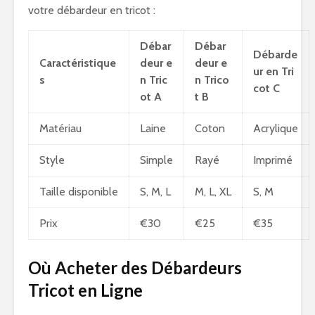
votre débardeur en tricot :
Débar
Débar
Débarde
Caractéristique
deur e
deur e
ur en Tri
s
n Tric
n Trico
cot C
ot A
t B
Matériau
Laine
Coton
Acrylique
Style
Simple
Rayé
Imprimé
Taille disponible
S, M, L
M, L, XL
S, M
Prix
€30
€25
€35
Où Acheter des Débardeurs
Tricot en Ligne