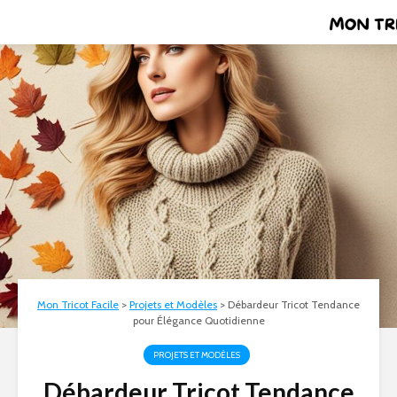
Mon Tricot Facile
>
Projets et Modèles
>
Débardeur Tricot Tendance
pour Élégance Quotidienne
PROJETS ET MODÈLES
Débardeur Tricot Tendance