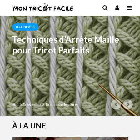
TECHNIQUES
Techniques d’Arrête Maille
pour Tricot Parfaits
1 535 vues
16 min de lecture
À LA UNE