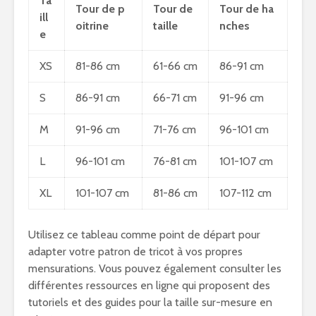
Ta
Tour de p
Tour de
Tour de ha
ill
oitrine
taille
nches
e
XS
81-86 cm
61-66 cm
86-91 cm
S
86-91 cm
66-71 cm
91-96 cm
M
91-96 cm
71-76 cm
96-101 cm
L
96-101 cm
76-81 cm
101-107 cm
XL
101-107 cm
81-86 cm
107-112 cm
Utilisez ce tableau comme point de départ pour
adapter votre patron de tricot à vos propres
mensurations. Vous pouvez également consulter les
différentes ressources en ligne qui proposent des
tutoriels et des guides pour la taille sur-mesure en