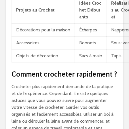
Idées Croc
Réalisat
Projets au Crochet
het Début
s au Cro
ants
et
Décorations pour la maison
Écharpes
Nappero
Accessoires
Bonnets
Sous-ver
Objets de décoration
Sacs à main
Tapis
Comment crocheter rapidement ?
Crocheter plus rapidement demande de la pratique
et de l’expérience. Cependant, il existe quelques
astuces que vous pouvez suivre pour augmenter
votre vitesse de crocheter. Garder vos outils
organisés et facilement accessibles, utiliser un bol à
laine ou dérouler la laine avant de commencer, et
créer un espace de travail confortable et sans