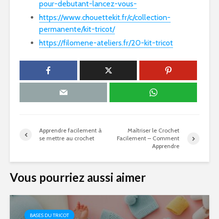
pour-debutant-lancez-vous-
https://www.chouettekit.fr/c/collection-
permanente/kit-tricot/
https://filomene-ateliers.fr/20-kit-tricot
Apprendre facilement à
Maîtriser le Crochet
se mettre au crochet
Facilement – Comment
Apprendre
Vous pourriez aussi aimer
BASES DU TRICOT