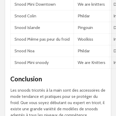
Snood Mini Downtown
We are knitters
D
Snood Colin
Phildar
I
Snood Islande
Pingouin
D
Snood Même pas peur du froid
Woolkiss
I
Snood Noa
Phildar
D
Snood Mini snoody
We are Knitters
I
Conclusion
Les snoods tricotés à la main sont des accessoires de
mode tendance et pratiques pour se protéger du
froid. Que vous soyez débutant ou expert en tricot, il
existe une grande variété de modèles de snoods
adaptés à tous les niveaux de compétence.