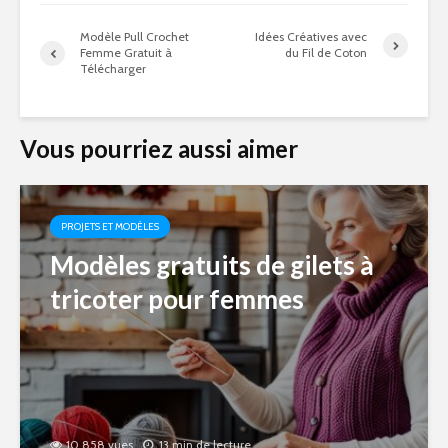
Modèle Pull Crochet
Idées Créatives avec
Femme Gratuit à
du Fil de Coton
Télécharger
Vous pourriez aussi aimer
PROJETS ET MODÈLES
Modèles gratuits de gilets à
tricoter pour femmes
10 858 vues
13 min de lecture