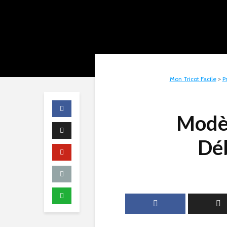
Mon Tricot Facile
>
P
Modèl
Dé