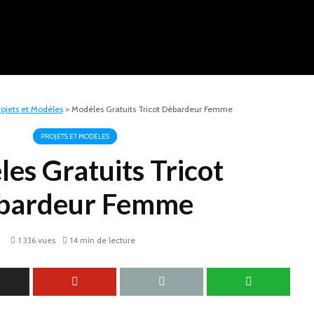
rojets et Modèles
>
Modèles Gratuits Tricot Débardeur Femme
PROJETS ET MODÈLES
es Gratuits Tricot
bardeur Femme
1 336 vues
14 min de lecture