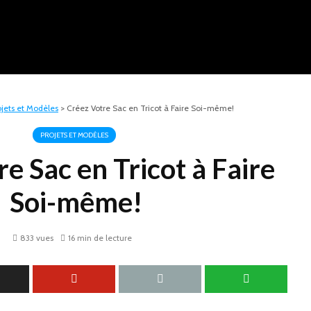
ojets et Modèles
>
Créez Votre Sac en Tricot à Faire Soi-même!
PROJETS ET MODÈLES
e Sac en Tricot à Faire
Soi-même!
833 vues
16 min de lecture