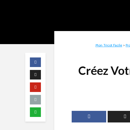
Mon Tricot Facile
>
Pr
Créez Votr