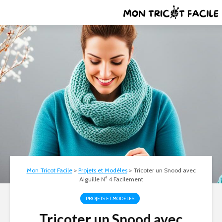
Mon Tricot Facile
>
Projets et Modèles
>
Tricoter un Snood avec
Aiguille N° 4 Facilement
PROJETS ET MODÈLES
Tricoter un Snood avec