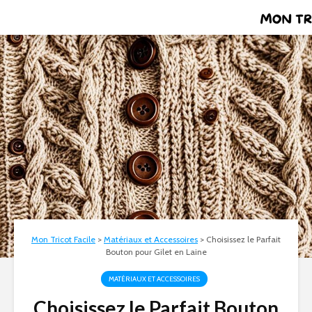
Mon Tricot Facile
>
Matériaux et Accessoires
>
Choisissez le Parfait
Bouton pour Gilet en Laine
MATÉRIAUX ET ACCESSOIRES
Choisissez le Parfait Bouton