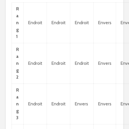
R
a
n
Endroit
Endroit
Endroit
Envers
Env
g
1
R
a
n
Endroit
Endroit
Endroit
Envers
Env
g
2
R
a
n
Endroit
Endroit
Envers
Envers
Env
g
3