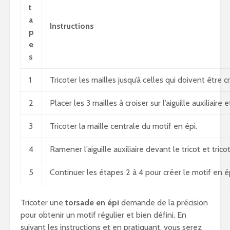
t
a
Instructions
p
e
s
1
Tricoter les mailles jusqu’à celles qui doivent être c
2
Placer les 3 mailles à croiser sur l’aiguille auxiliaire 
3
Tricoter la maille centrale du motif en épi.
4
Ramener l’aiguille auxiliaire devant le tricot et tric
5
Continuer les étapes 2 à 4 pour créer le motif en épi
Tricoter une
torsade en épi
demande de la précision
pour obtenir un motif régulier et bien défini. En
suivant les instructions et en pratiquant, vous serez