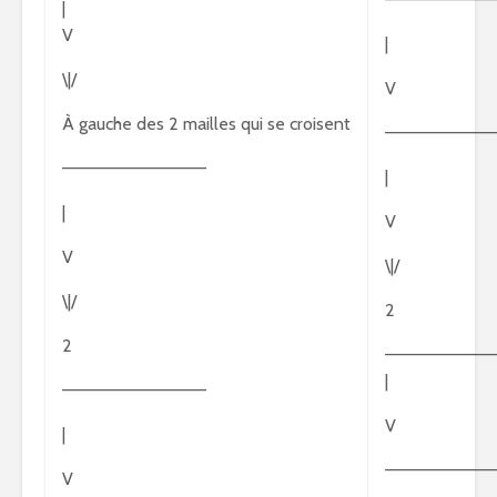
|
V
|
\|/
V
À gauche des 2 mailles qui se croisent
—————————
———————————–
|
|
V
V
\|/
\|/
2
2
—————————
|
———————————–
V
|
—————————
V