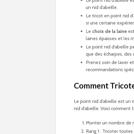
Le point nid d’abeille e
un nid d’abeille.
Le tricot en point nid d
si une certaine expéri
Le
choix de la laine
est
laines épaisses et les 
Le point nid d’abeille p
que des écharpes, des c
Prenez soin de laver e
recommandations spécifi
Comment Tricoter
Le point nid d’abeille est un 
nid d’abeille. Voici comment t
Monter un nombre de mai
Rang 1 : Tricoter toutes 