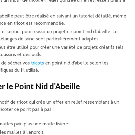
st un motif de tricot en relief qui crée un effet ressemblant à
’abeille peut être réalisé en suivant un tutoriel détaillé, même
ence en tricot est recommandée.
 essentiel pour réussir un projet en point nid d’abeille. Les
mélanges de laine sont particulièrement adaptés.
eut être utilisé pour créer une variété de projets créatifs tels
oussins et des pulls.
t de sécher vos
tricots
en point nid d’abeille selon les
ques du fil utilisé.
 le Point Nid d’Abeille
motif de tricot qui crée un effet en relief ressemblant à un
ricoter ce point pas à pas :
lles pair, plus une maille lisière.
les mailles à l’endroit.