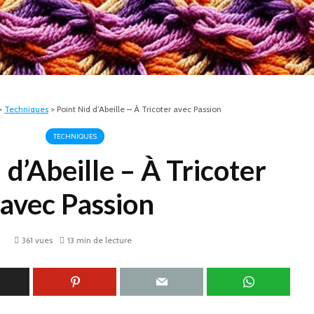
>
Techniques
>
Point Nid d’Abeille – À Tricoter avec Passion
TECHNIQUES
 d’Abeille – À Tricoter
avec Passion
361 vues
13 min de lecture