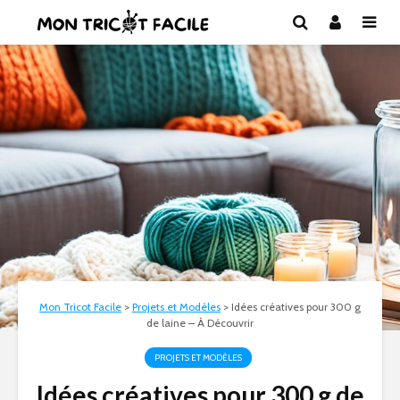
Mon Tricot Facile
>
Projets et Modèles
>
Idées créatives pour 300 g
de laine – À Découvrir
PROJETS ET MODÈLES
Idées créatives pour 300 g de