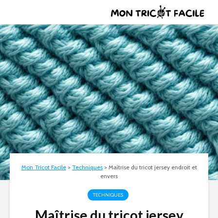
Mon Tricot Facile
>
Techniques
>
Maîtrise du tricot jersey endroit et
envers
TECHNIQUES
Maîtrise du tricot jersey