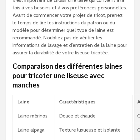
Il est important de choisir une laine qui convient à la
fois à vos besoins et à vos préférences personnelles.
Avant de commencer votre projet de tricot, prenez
le temps de lire les instructions du patron ou du
modèle pour déterminer quel type de laine est
recommandé. N’oubliez pas de vérifier les
informations de lavage et d’entretien de la laine pour
assurer la durabilité de votre liseuse tricotée.
Comparaison des différentes laines
pour tricoter une liseuse avec
manches
Laine
Caractéristiques
A
Laine mérinos
Douce et chaude
C
Laine alpaga
Texture luxueuse et isolante
C